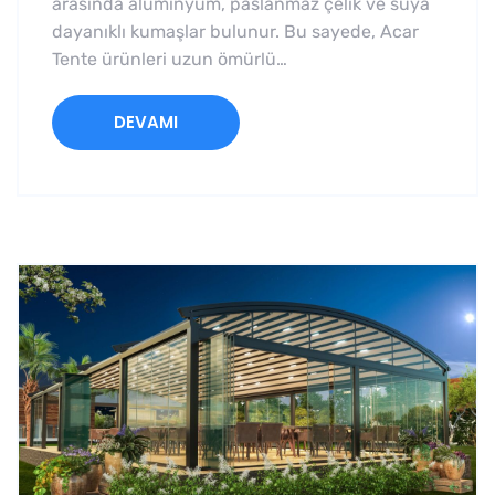
arasında alüminyum, paslanmaz çelik ve suya
dayanıklı kumaşlar bulunur. Bu sayede, Acar
Tente ürünleri uzun ömürlü…
DEVAMI