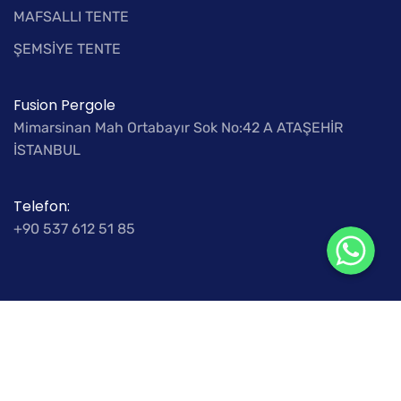
MAFSALLI TENTE
ŞEMSİYE TENTE
Fusion Pergole
Mimarsinan Mah Ortabayır Sok No:42 A ATAŞEHİR
İSTANBUL
Telefon:
WhatsApp
WhatsApp
+90 537 612 51 85
WhatsApp
© Copyright ” Tüm Hakları Eyyo Ajans Tarafından
Korunmaktadır.”